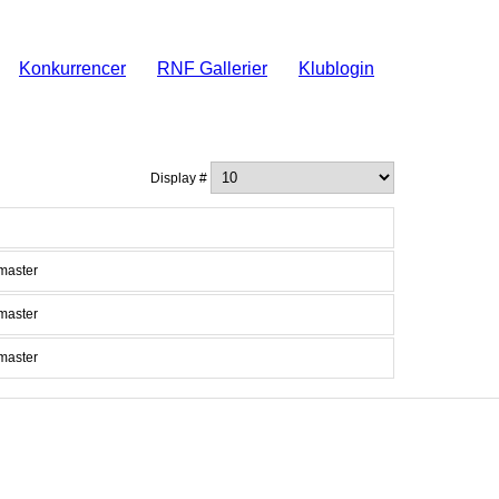
Konkurrencer
RNF Gallerier
Klublogin
Display #
master
master
master